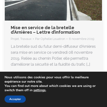
Mise en service de la bretelle
d’Arnières – Lettre d’information
Projet
,
Travaux
Par
Ophelie Louatron
6 novembre 2019
La bretelle sud du futur demi-diffuseur d’Arnières
sera mise en service ce vendredi 08 novembre
2019. Reliée au chemin Potier, elle permettra
d’améliorer la sécurité et la fluidité du trafic […]
Nous utilisons des cookies pour vous offrir la meilleure
expérience sur notre site.
You can find out more about which cookies we are using or
switch them off in
settings
.
Accepter